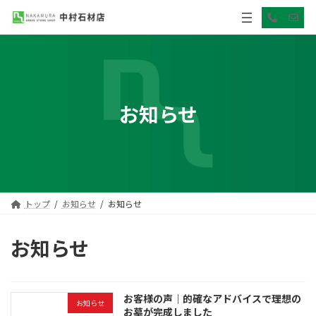
コ
ナ
ア
ア
ン
ビ
イ
イ
コ
コ
テ
ゲ
ン
ン
ン
ー
リ
リ
ン
ン
ツ
シ
ク
ク
へ
ョ
ス
ン
キ
に
お知らせ
ッ
移
プ
動
トップ
お知らせ
お知らせ
お知らせ
お客様の声｜的確なアドバイスで理想の
お知らせ
お墓が完成しました