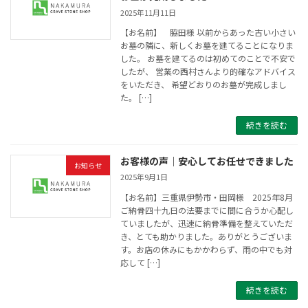
2025年11月11日
【お名前】 脇田様 以前からあった古い小さい
お墓の隣に、新しくお墓を建てることになりま
した。 お墓を建てるのは初めてのことで不安で
したが、 営業の西村さんより的確なアドバイス
をいただき、 希望どおりのお墓が完成しまし
た。 […]
続きを読む
お客様の声｜安心してお任せできました
お知らせ
2025年9月1日
【お名前】三重県伊勢市・田岡様 2025年8月
ご納骨四十九日の法要までに間に合うか心配し
ていましたが、迅速に納骨準備を整えていただ
き、とても助かりました。ありがとうございま
す。お店の休みにもかかわらず、雨の中でも対
応して […]
続きを読む