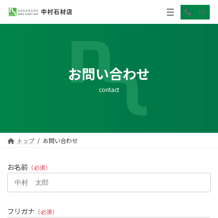
コ
ナ
ア
ア
ン
ビ
イ
イ
コ
コ
テ
ゲ
ン
ン
ン
ー
リ
リ
ン
ン
ツ
シ
ク
ク
へ
ョ
ス
ン
お問い合わせ
キ
に
ッ
移
contact
プ
動
トップ
お問い合わせ
お名前
（必須）
フリガナ
（必須）